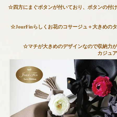
☆四方にまぐボタンが付いており、
ボタンの付
☆JourFinらしくお花のコサージュ＋大きめの
☆マチが大きめのデザインなので収納力
カジュ