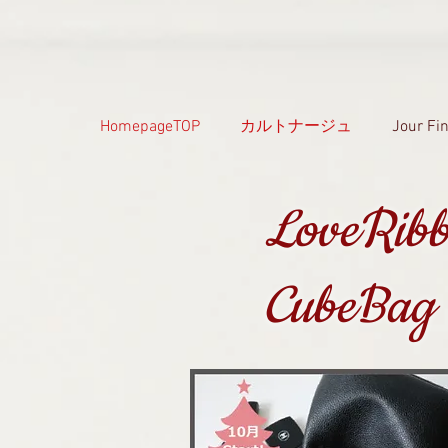
HomepageTOP
カルトナージュ
Jour 
LoveRi
CubeBag