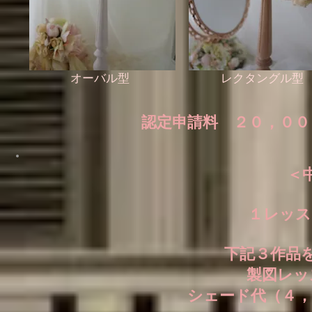
​オーバル型
​レクタングル型
​認定申請料 ２０，０
＜
１レッス
下記３作品
製図レッ
シェード代（４，