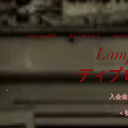
HomepageTOP
カルトナージュ
Jour 
Lam
ディプ
入会金
＜