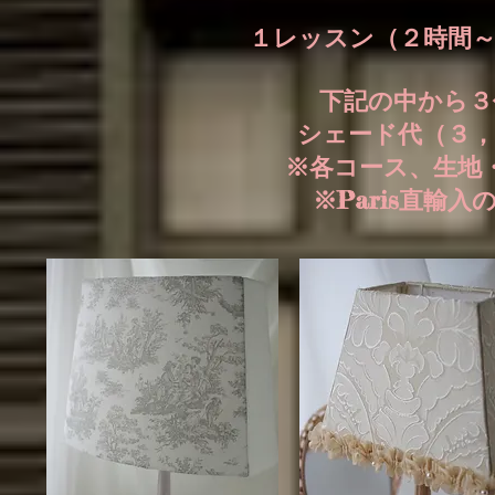
１レッスン（２時間
下記の中から３
シェード代（３，
※各コース、生地
※Paris直輸