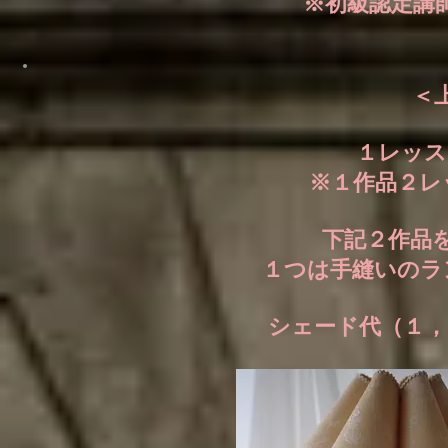
※初級認定講
​
１レッス
※１作品２レ
下記２作品
１つは手縫いのラ
シェード代（１，