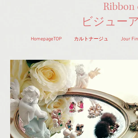
Ribbon 
ビジュー
HomepageTOP
カルトナージュ
Jour 