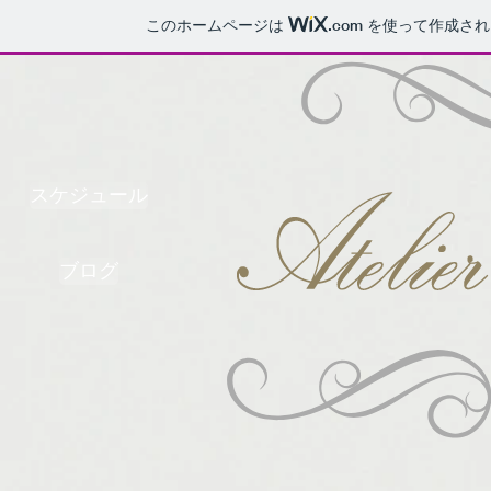
このホームページは
.com
を使って作成され
スケジュール
ブログ